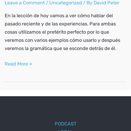
Leave a Comment
/
Uncategorized
/ By
David Peter
En la lección de hoy vamos a ver cómo hablar del
pasado reciente y de las experiencias. Para ambas
cosas utilizamos el pretérito perfecto por lo que
veremos con varios ejemplos cómo usarlo y después
veremos la gramática que se esconde detrás de él.
Talk
Read More »
about
the
recent
past
and
life
experiences
PODCAST