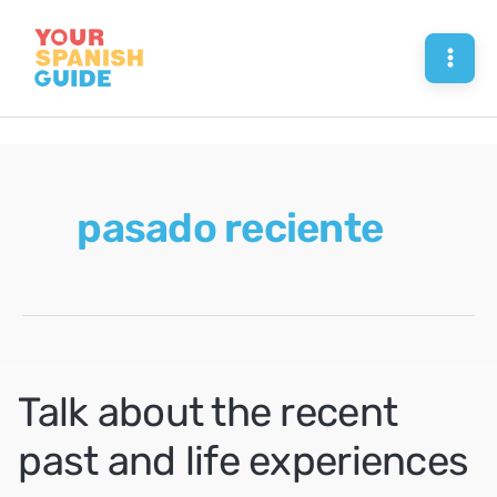
Skip
to
Mai
content
Men
pasado reciente
Talk about the recent
past and life experiences