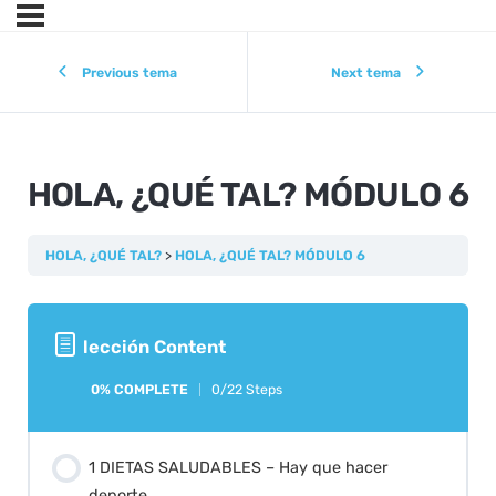
Previous tema
Next tema
HOLA, ¿QUÉ TAL? MÓDULO 6
HOLA, ¿QUÉ TAL?
HOLA, ¿QUÉ TAL? MÓDULO 6
lección Content
0% COMPLETE
0/22 Steps
1 DIETAS SALUDABLES – Hay que hacer
deporte