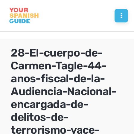
Skip
to
Mai
content
Men
28-El-cuerpo-de-
Carmen-Tagle-44-
anos-fiscal-de-la-
Audiencia-Nacional-
encargada-de-
delitos-de-
terrorismo-yace-