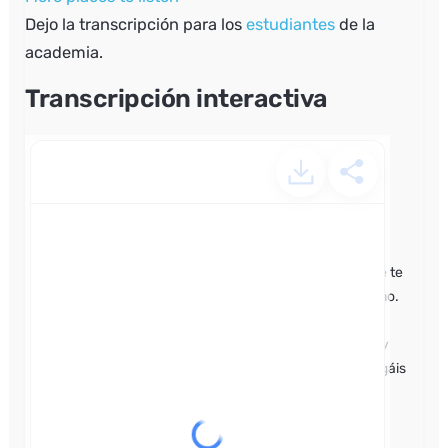
Dejo la transcripción para los
estudiantes
de la
academia.
Transcripción interactiva
90. El mejor late night
español.mp4 – powered by
Happy Scribe
Un momento, si eres español nativo y estás aquí porque te
gusta La Resistencia, puedes salir del vídeo ahora mismo.
Este vídeo es para personas que están aprendiendo
español y que no saben lo que es La Resistencia. Os doy
unos segundos para que los que ya habláis español salgáis
de este podcast tranquilamente.
Bien, ahora que se han ido los nativos, te digo de qué