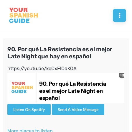
Skip
to
Mai
content
Men
90. Por qué La Resistencia es el mejor
Late Night que hay en español
https://youtu.be/keCxFlQdKOA
Listen On Spotify
Send A Voice Message
More places to listen