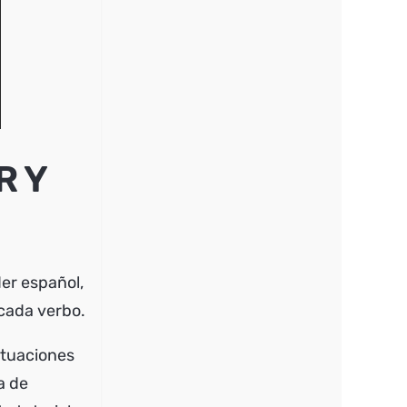
R Y
er español,
r cada verbo.
situaciones
a de