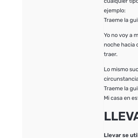
cualquier ti
ejemplo:
Traeme la gui
Yo no voy a m
noche hacia d
traer.
Lo mismo suce
circunstancia
Traeme la gui
Mi casa en es
LLEV
Llevar se uti