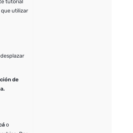
e tutorial
que utilizar
 desplazar
cción de
a.
cá
o