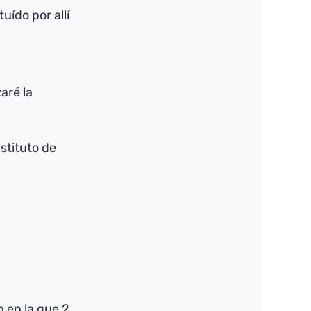
ído por allí
aré la
ustituto de
 en la que 2