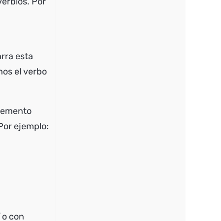
erbios. Por
arra esta
mos el verbo
plemento
Por ejemplo:
o con