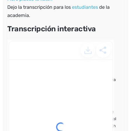
Dejo la transcripción para los
estudiantes
de la
academia.
Transcripción interactiva
86. La forma impersonal
se.mp4 – powered by Happy
Scribe
En el episodio de hoy te voy a explicar cómo se hace una
tortilla española, la tortilla auténtica. Pero antes dentro
intro.
Estás escuchando Yourspanishguide el podcast para
mejorar tu español, escuchando a un profesor nativo de
España. Yo me llamo David Peter y doy clases de español
en mi propia academia online. Yourspanishguide.com. En