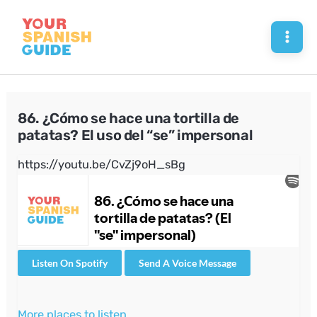
Skip
to
Mai
content
Men
86. ¿Cómo se hace una tortilla de
patatas? El uso del “se” impersonal
https://youtu.be/CvZj9oH_sBg
Listen On Spotify
Send A Voice Message
More places to listen