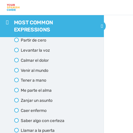
Merece la pena
Abusar de la confianza
Brilla por su ausencia significado
MOST COMMON
EXPRESSIONS
Rehacer su vida
Partir de cero
Levantar la voz
Calmar el dolor
Venir al mundo
Tener a mano
Me parte el alma
Zanjar un asunto
Caer enfermo
Saber algo con certeza
Llamar a la puerta