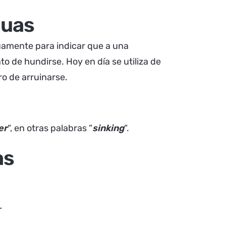
guas
uamente para indicar que a una
 de hundirse. Hoy en día se utiliza de
ro de arruinarse.
e
r
“, en otras palabras “
sinking
“.
as
.