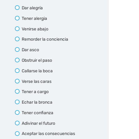
Dar alegría
Tener alergia
Venirse abajo
Remorder la conciencia
Dar asco
Obstruir el paso
Callarse la boca
Verse las caras
Tener a cargo
Echar la bronca
Tener confianza
Adivinar el futuro
Aceptar las consecuencias