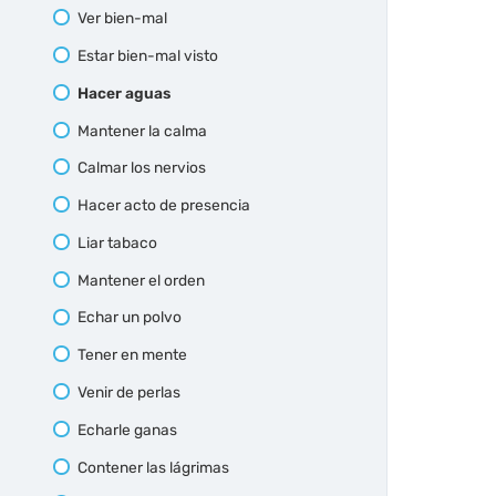
Ver bien-mal
Estar bien-mal visto
Hacer aguas
Mantener la calma
Calmar los nervios
Hacer acto de presencia
Liar tabaco
Mantener el orden
Echar un polvo
Tener en mente
Venir de perlas
Echarle ganas
Contener las lágrimas