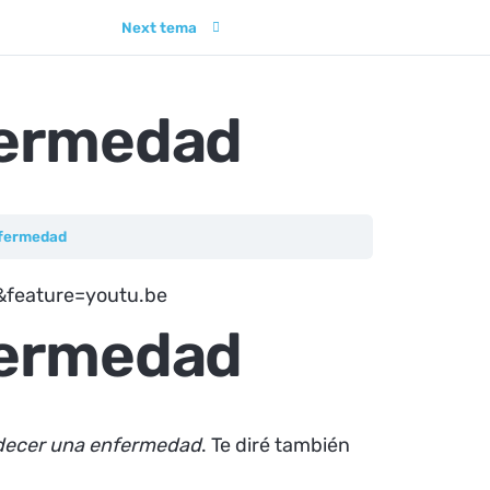
Next tema
fermedad
fermedad
feature=youtu.be
fermedad
decer una enfermedad
. Te diré también